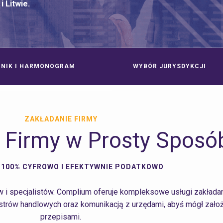
i Litwie.
NNIK I HARMONOGRAM
WYBÓR JURYSDYKCJI
ZAKŁADANIE FIRMY
a Firmy w Prosty Sposó
 100% CYFROWO I EFEKTYWNIE PODATKOWO
ów i specjalistów. Complium oferuje kompleksowe usługi zakład
strów handlowych oraz komunikacją z urzędami, abyś mógł założ
przepisami.