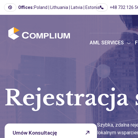
Offices:
Poland | Lithuania | Latvia | Estonia
+48 732 126 5
AML SERVICES
F
Rejestracja 
Szybka, zdalna reje
Umów Konsultację
lokalnym wsparci