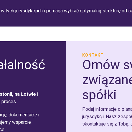
 w tych jurysdykcjach i pomaga wybrać optymalną strukturę od 
KONTAKT
ałalność
Omów sw
związane
spółki
stonii, na Łotwie i
 proces.
Podaj informacje o plan
ację, dokumentację i
jurysdykcji. Nasz zespó
rujemy wsparcie
skontaktuje się z Tobą, 
ce.