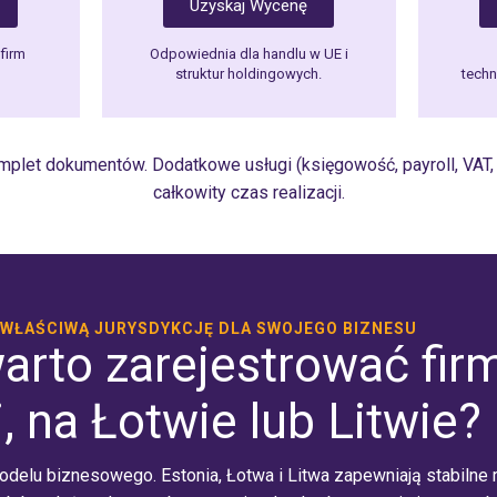
Uzyskaj Wycenę
firm
Odpowiednia dla handlu w UE i
struktur holdingowych.
techn
omplet dokumentów. Dodatkowe usługi (księgowość, payroll, VAT
całkowity czas realizacji.
 WŁAŚCIWĄ JURYSDYKCJĘ DLA SWOJEGO BIZNESU
arto zarejestrować fir
i, na Łotwie lub Litwie?
modelu biznesowego. Estonia, Łotwa i Litwa zapewniają stabilne