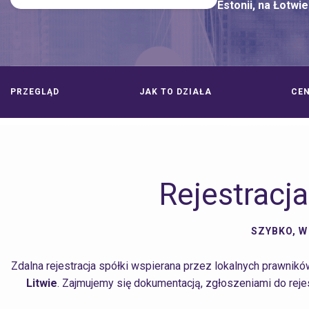
Estonii, na Łotwie 
PRZEGLĄD
JAK TO DZIAŁA
CE
Rejestracj
SZYBKO, W
Zdalna rejestracja spółki wspierana przez lokalnych prawnik
Litwie
. Zajmujemy się dokumentacją, zgłoszeniami do reje