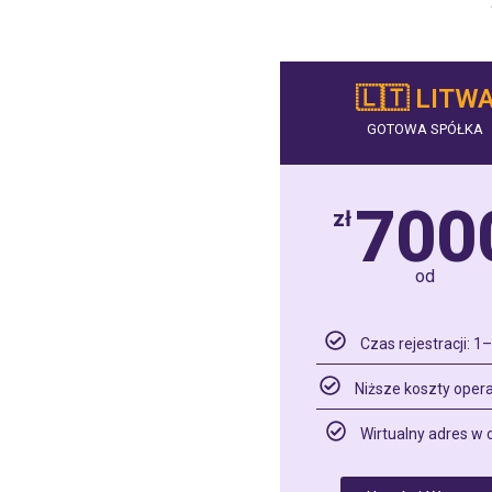
🇱🇹 LITW
GOTOWA SPÓŁKA
700
zł
od
Czas rejestracji: 1–
Niższe koszty oper
Wirtualny adres w 