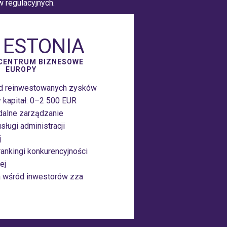
 regulacyjnych.
 ESTONIA
CENTRUM BIZNESOWE
EUROPY
d reinwestowanych zysków
 kapitał: 0–2 500 EUR
dalne zarządzanie
sługi administracji
j
ankingi konkurencyjności
ej
a wśród inwestorów zza