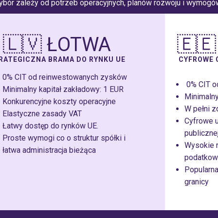
Wybór zależy od potrzeb operacyjnych, planów rozwoju i wymogów
🇱🇻 ŁOTWA
🇪
RATEGICZNA BRAMA DO RYNKU UE
CYFROWE 
0% CIT od reinwestowanych zysków
0% CIT o
Minimalny kapitał zakładowy: 1 EUR
Minimalny
Konkurencyjne koszty operacyjne
W pełni z
Elastyczne zasady VAT
Cyfrowe u
Łatwy dostęp do rynków UE.
publiczne
Proste wymogi co o struktur spółki i
Wysokie r
łatwa administracja bieżąca
podatkow
Popularn
granicy