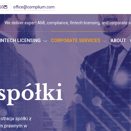
60
office@complium.com
We deliver expert AML compliance, fintech licensing, and corporate s
INTECH LICENSING
CORPORATE SERVICES
ABOUT
spółki
stracja spółki z
em prawnym w