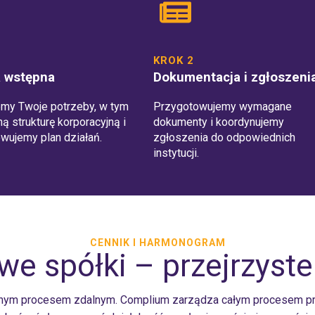
KROK 2
a wstępna
Dokumentacja i zgłoszeni
emy Twoje potrzeby, w tym
Przygotowujemy wymagane
ą strukturę korporacyjną i
dokumenty i koordynujemy
wujemy plan działań.
zgłoszenia do odpowiednich
instytucji.
CENNIK I HARMONOGRAM
we spółki – przejrzyste
ełnym procesem zdalnym. Complium zarządza całym procesem p