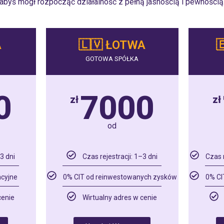
abyś mógł rozpocząć działalność z pełną jasnością i pewnością
A
🇱🇻 ŁOTWA

GOTOWA SPÓŁKA
0
7000
zł
zł
od
3 dni
Czas rejestracji: 1–3 dni
Czas 
acyjne
0% CIT od reinwestowanych zysków
0% CI
cenie
Wirtualny adres w cenie