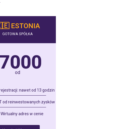
.
🇪 ESTONIA
GOTOWA SPÓŁKA
7000
od
rejestracji: nawet od 13 godzin
T od reinwestowanych zysków
Wirtualny adres w cenie