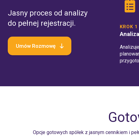
Jasny proces od analizy
do pełnej rejestracji.
KROK 1
Analiz
Umów Rozmowę
Analizuj
planowan
przygoto
Goto
Opcje gotowych spółek z jasnym cennikiem i p