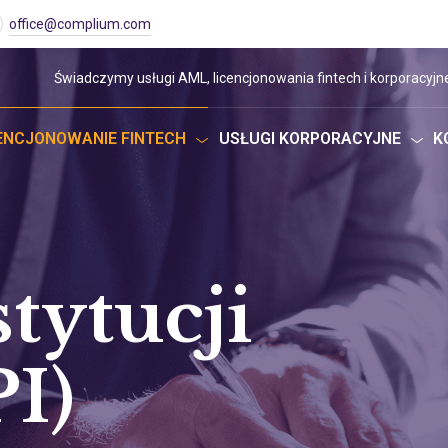
office@complium.com
Świadczymy usługi AML, licencjonowania fintech i korporacyjne
ENCJONOWANIE FINTECH
USŁUGI KORPORACYJNE
K
tytucji
PI)