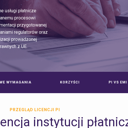
e usługi płatnicze
wanemu procesowi
umentacji przygotowanej
aniami regulatorów oraz
izacji prowadzonej
rawnych z UE.
WE WYMAGANIA
KORZYŚCI
PI VS EMI
PRZEGLĄD LICENCJI PI
encja instytucji płatnic