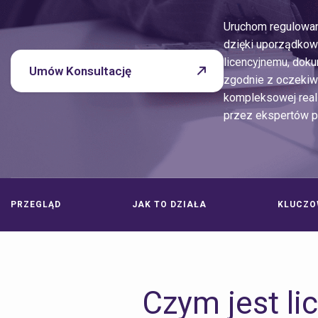
Uruchom regulowan
dzięki uporządko
licencyjnemu, dok
Umów Konsultację
zgodnie z oczekiw
kompleksowej real
przez ekspertów p
PRZEGLĄD
JAK TO DZIAŁA
KLUCZO
Czym jest lic