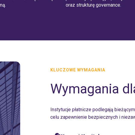
ną.
oraz strukturę governance.
KLUCZOWE WYMAGANIA
Wymagania dla
Instytucje płatnicze podlegają bieżąc
celu zapewnienie bezpiecznych i niezaw