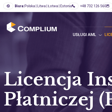
Biura:
Polska | Litwa | Łotwa | Estonia
+48 732 126 560
USŁUGI AML
LIC
Licencja Ins
Płatniczej (