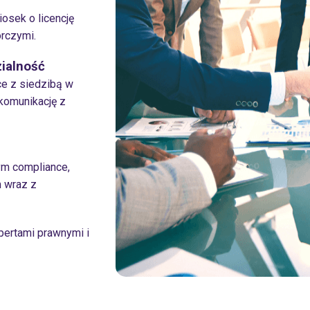
osek o licencję
rczymi.
zialność
e z siedzibą w
komunikację z
ym compliance,
m wraz z
pertami prawnymi i