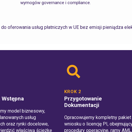
wymogów governance i compliance.
do oferowania usług płatniczych w UE bez emisji pieniądza ele
KROK 2
a Wstępna
Przygotowanie
Dokumentacji
emy model biznesowy,
lanowanych usług
Opracowujemy kompletny pakiet
ych oraz rynki docelowe,
wniosku o licencję PI, obejmując
ierdzić właściwą ścieżkę
procedury operacyjne, ramy AML