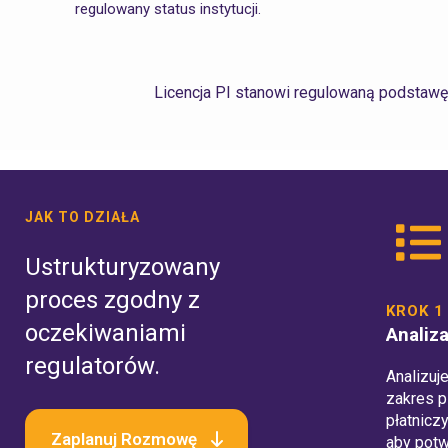
regulowany status instytucji.
Licencja PI stanowi regulowaną podstawę 
JAK TO DZIAŁA
Ustrukturyzowany
proces zgodny z
KROK 1
oczekiwaniami
Analiz
regulatorów.
Analizuj
zakres p
płatnicz
Zaplanuj Rozmowę
aby potw