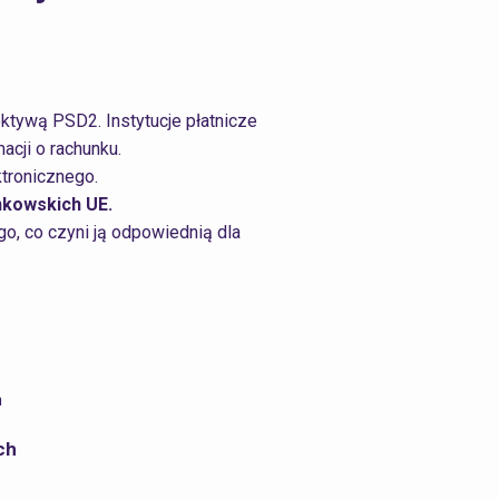
rektywą PSD2.
I
nstytucje płatnicze
acji o rachunku.
ktronicznego.
nkowskich UE.
go, co czyni ją odpowiednią dla
h
ch