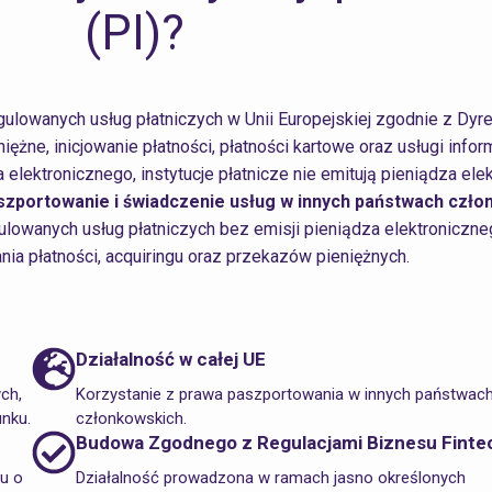
(PI)?
gulowanych usług płatniczych w Unii Europejskiej zgodnie z Dy
ne, inicjowanie płatności, płatności kartowe oraz usługi inform
za elektronicznego
, instytucje płatnicze nie emitują pieniądza ele
paszportowanie i świadczenie usług w innych państwach czło
egulowanych usług płatniczych bez emisji pieniądza elektroniczne
nia płatności, acquiringu oraz przekazów pieniężnych.
Działalność w całej UE
ych,
Korzystanie z prawa paszportowania w innych państwac
unku.
członkowskich.
Budowa Zgodnego z Regulacjami Biznesu Finte
u o
Działalność prowadzona w ramach jasno określonych