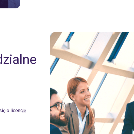
dzialne
ię o licencję