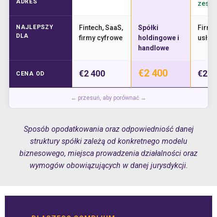
ADRES
zesta
NAJLEPSZY
Fintech, SaaS,
Spółki
Firmy
DLA
firmy cyfrowe
holdingowe i
usług
handlowe
€2 400
€2 400
€2 4
CENA OD
← przesuń, aby porównać →
Sposób opodatkowania oraz odpowiedniość danej
struktury spółki zależą od konkretnego modelu
biznesowego, miejsca prowadzenia działalności oraz
wymogów obowiązujących w danej jurysdykcji.