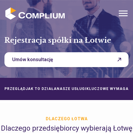
MENU
Rejestracja spółki na Łotwie
Umów konsultację
PRZEGLĄD
JAK TO DZIAŁA
NASZE USŁUGI
KLUCZOWE WYMAGAN
DLACZEGO ŁOTWA
Dlaczego przedsiębiorcy wybierają Łotwę