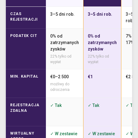
CZAS
3–5 dni rob.
3–5 dni rob.
3–5 d
REJESTRACJI
rob.
PODATEK CIT
0% od
0% od
7% lu
zatrzymanych
zatrzymanych
17%
zysków
zysków
22% tylko od
22% tylko od
wypłat
wypłat
MIN. KAPITAŁ
€0–2 500
€1
€2 50
możliwy do
odroczenia
REJESTRACJA
✓ Tak
✓ Tak
✓ Tak
ZDALNA
WIRTUALNY
✓ W zestawie
✓ W zestawie
✓ W