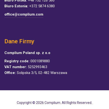
Biuro Polska:
+48 732 126 560
Biuro Estonia:
+372 5874 6380
office@complium.com
Dane Firmy
Complium Poland sp. z o.o
Registry code:
0001089880
VAT number:
5252993463
Office:
Solipska 3/5, 02-482 Warszawa
Copyright © 2026 Complium. All Rights Reserved.