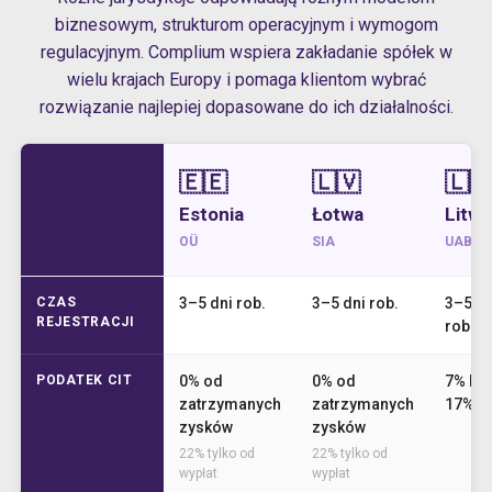
biznesowym, strukturom operacyjnym i wymogom
regulacyjnym. Complium wspiera zakładanie spółek w
wielu krajach Europy i pomaga klientom wybrać
rozwiązanie najlepiej dopasowane do ich działalności.
🇪🇪
🇱🇻
🇱
Estonia
Łotwa
Litwa
OÜ
SIA
UAB
CZAS
3–5 dni rob.
3–5 dni rob.
3–5 dn
REJESTRACJI
rob.
PODATEK CIT
0% od
0% od
7% lub
zatrzymanych
zatrzymanych
17%
zysków
zysków
22% tylko od
22% tylko od
wypłat
wypłat