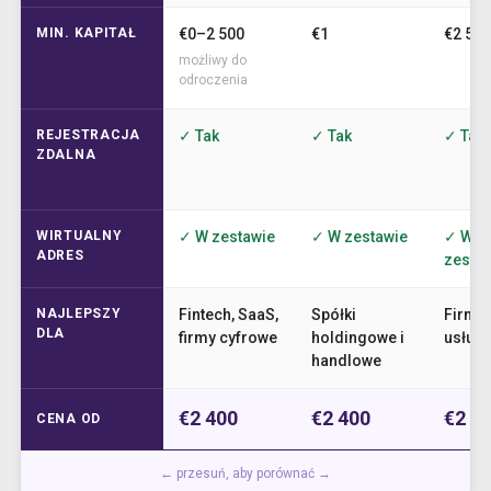
MIN. KAPITAŁ
€0–2 500
€1
€2 500
możliwy do
odroczenia
REJESTRACJA
✓ Tak
✓ Tak
✓ Tak
ZDALNA
WIRTUALNY
✓ W zestawie
✓ W zestawie
✓ W
ADRES
zesta
NAJLEPSZY
Fintech, SaaS,
Spółki
Firmy
DLA
firmy cyfrowe
holdingowe i
usług
handlowe
€2 400
€2 400
€2 4
CENA OD
← przesuń, aby porównać →