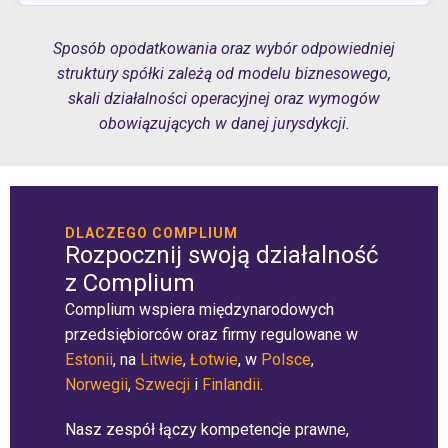
Sposób opodatkowania oraz wybór odpowiedniej
struktury spółki zależą od modelu biznesowego,
skali działalności operacyjnej oraz wymogów
obowiązujących w danej jurysdykcji.
DLACZEGO COMPLIUM
Rozpocznij swoją działalność
z Complium
Complium wspiera międzynarodowych
przedsiębiorców oraz firmy regulowane w
Estonii
, na
Litwie
,
Łotwie
, w
Polsce
,
Norwegii
,
Szwecji
i
Finlandii
.
Nasz zespół łączy kompetencje prawne,