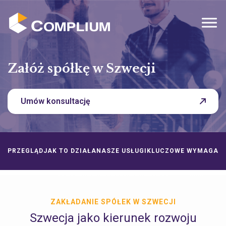
MENU
Załóż spółkę w Szwecji
Umów konsultację
PRZEGLĄD
JAK TO DZIAŁA
NASZE USŁUGI
KLUCZOWE WYMAGAN
ZAKŁADANIE SPÓŁEK W SZWECJI
Szwecja jako kierunek rozwoju